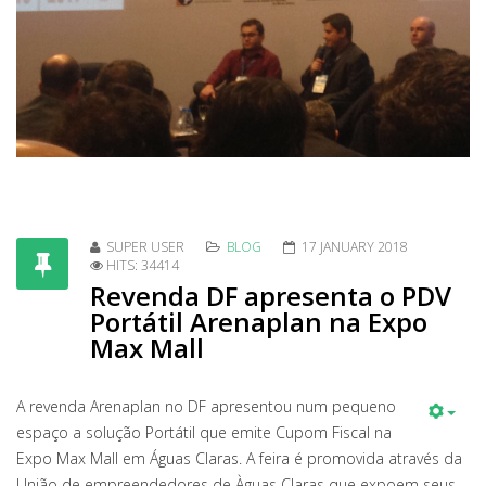
SUPER USER
BLOG
17 JANUARY 2018
HITS: 34414
Revenda DF apresenta o PDV
Portátil Arenaplan na Expo
Max Mall
A revenda Arenaplan no DF apresentou num pequeno
espaço a solução Portátil que emite Cupom Fiscal na
Expo Max Mall em Águas Claras. A feira é promovida através da
União de empreendedores de Àguas Claras que expoem seus