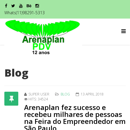
Whats(11)98291-5313
Blog
SUPER USER
BLOG
13 APRIL 2018
HITS: 34524
Arenaplan fez sucesso e
recebeu milhares de pessoas
na Feira do Empreendedor em
São Paulo