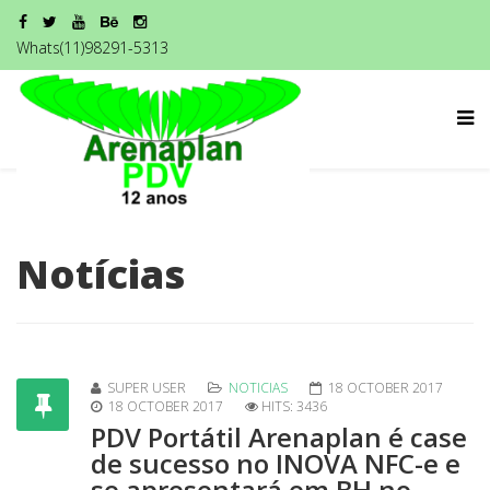
Whats(11)98291-5313
Notícias
SUPER USER
NOTICIAS
18 OCTOBER 2017
18 OCTOBER 2017
HITS: 3436
PDV Portátil Arenaplan é case
de sucesso no INOVA NFC-e e
se apresentará em BH no