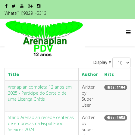
Whats(11)98291-5313
Display #
Title
Author
Hits
Arenaplan completa 12 anos em
Written
Hits: 1104
2025 - Participe do Sorteio de
by
uma Licença Grátis
Super
User
Stand Arenaplan recebe centenas
Written
Hits: 1958
de empresas na Fispal Food
by
Services 2024
Super