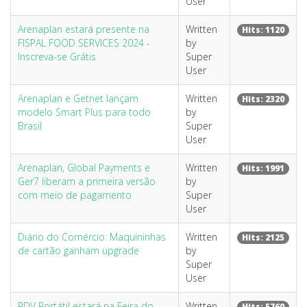
User
Arenaplan estará presente na
Written
Hits: 1120
FISPAL FOOD SERVICES 2024 -
by
Inscreva-se Grátis
Super
User
Arenaplan e Getnet lançam
Written
Hits: 2320
modelo Smart Plus para todo
by
Brasil
Super
User
Arenaplan, Global Payments e
Written
Hits: 1991
Ger7 liberam a primeira versão
by
com meio de pagamento
Super
User
Diário do Comércio: Maquininhas
Written
Hits: 2125
de cartão ganham upgrade
by
Super
User
PDV Portátil estará na Feira do
Written
Hits: 5760