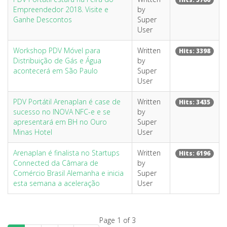
Empreendedor 2018. Visite e
by
Ganhe Descontos
Super
User
Workshop PDV Móvel para
Written
Hits: 3398
Distribuição de Gás e Água
by
acontecerá em São Paulo
Super
User
PDV Portátil Arenaplan é case de
Written
Hits: 3435
sucesso no INOVA NFC-e e se
by
apresentará em BH no Ouro
Super
Minas Hotel
User
Arenaplan é finalista no Startups
Written
Hits: 6196
Connected da Câmara de
by
Comércio Brasil Alemanha e inicia
Super
esta semana a aceleração
User
Page 1 of 3